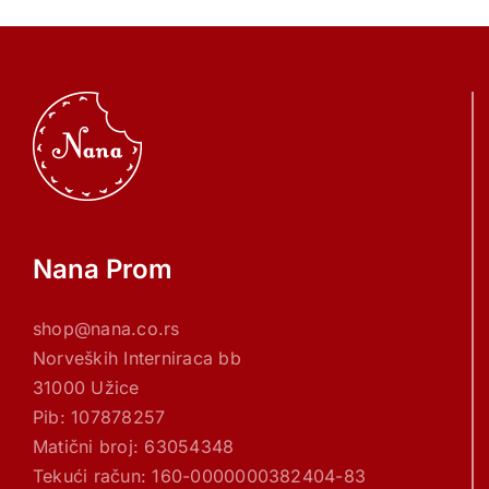
Nana Prom
shop@nana.co.rs
Norveških Interniraca bb
31000 Užice
Pib: 107878257
Matični broj: 63054348
Tekući račun: 160-0000000382404-83