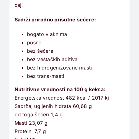
caj!
Sadrži prirodno prisutne šećere:
bogato vlaknima
posno
bez šećera
bez veštačkih aditiva
bez hidrogenizovane masti
bez trans-masti
Nutritivne vrednosti na 100 g keksa:
Energetska vrednost 482 kcal / 2017 kj
Sadržaj ugljenih hidrata 60,68 g
od toga šećeri 1,4 g
Masti 23,07 g
Proteini 7,7 g