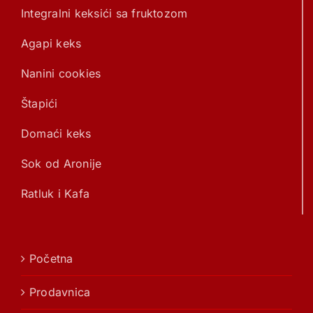
Integralni keksići sa fruktozom
Agapi keks
Nanini cookies
Štapići
Domaći keks
Sok od Aronije
Ratluk i Kafa
Početna
Prodavnica