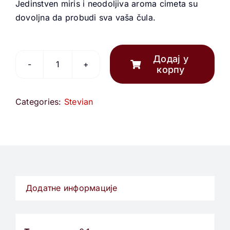
Jedinstven miris i neodoljiva aroma cimeta su
dovoljna da probudi sva vaša čula.
Додај у
корпу
Stevian
cimet
количина
Categories:
Stevian
Додатне информације