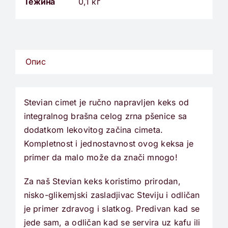
Тежина
0,1 кг
Опис
Stevian cimet je ručno napravljen keks od
integralnog brašna celog zrna pšenice sa
dodatkom lekovitog začina cimeta.
Kompletnost i jednostavnost ovog keksa je
primer da malo može da znači mnogo!
Za naš Stevian keks koristimo prirodan,
nisko-glikemjski zasladjivac Steviju i odličan
je primer zdravog i slatkog. Predivan kad se
jede sam, a odličan kad se servira uz kafu ili