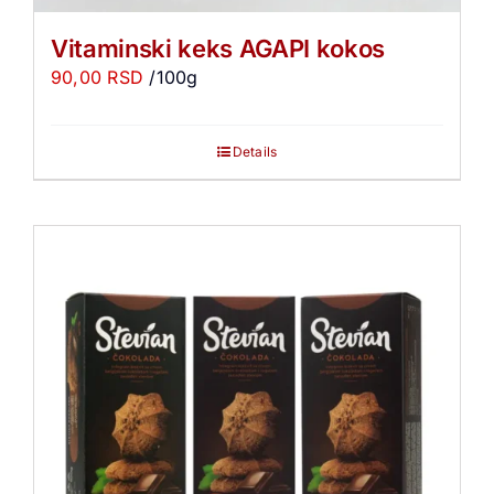
Vitaminski keks AGAPI kokos
90,00
RSD
/100g
Details