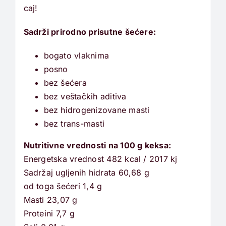
caj!
Sadrži prirodno prisutne šećere:
bogato vlaknima
posno
bez šećera
bez veštačkih aditiva
bez hidrogenizovane masti
bez trans-masti
Nutritivne vrednosti na 100 g keksa:
Energetska vrednost 482 kcal / 2017 kj
Sadržaj ugljenih hidrata 60,68 g
od toga šećeri 1,4 g
Masti 23,07 g
Proteini 7,7 g