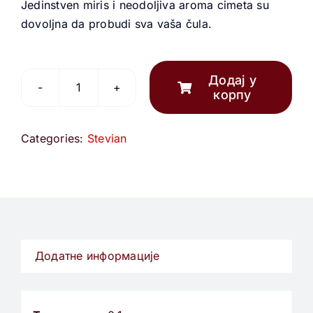
Jedinstven miris i neodoljiva aroma cimeta su
dovoljna da probudi sva vaša čula.
Додај у
корпу
Stevian
cimet
количина
Categories:
Stevian
Додатне информације