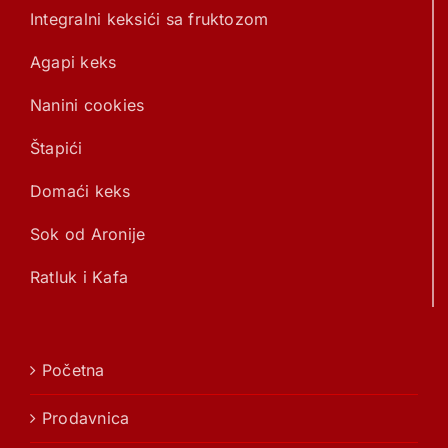
Integralni keksići sa fruktozom
Agapi keks
Nanini cookies
Štapići
Domaći keks
Sok od Aronije
Ratluk i Kafa
Početna
Prodavnica