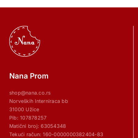
Nana Prom
shop@nana.co.rs
Norveških Interniraca bb
31000 Užice
Pib: 107878257
Matični broj: 63054348
Tekući račun: 160-0000000382404-83