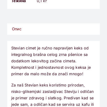
Тежина
0,1 кг
Опис
Stevian cimet je ručno napravljen keks od
integralnog brašna celog zrna pšenice sa
dodatkom lekovitog začina cimeta.
Kompletnost i jednostavnost ovog keksa je
primer da malo može da znači mnogo!
Za naš Stevian keks koristimo prirodan,
nisko-glikemjski zasladjivac Steviju i odličan
je primer zdravog i slatkog. Predivan kad se
jede sam, a odličan kad se servira uz kafu ili