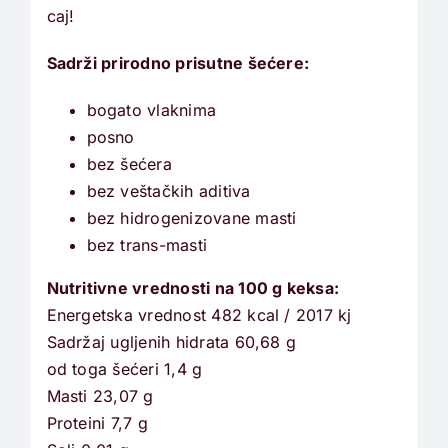
caj!
Sadrži prirodno prisutne šećere:
bogato vlaknima
posno
bez šećera
bez veštačkih aditiva
bez hidrogenizovane masti
bez trans-masti
Nutritivne vrednosti na 100 g keksa:
Energetska vrednost 482 kcal / 2017 kj
Sadržaj ugljenih hidrata 60,68 g
od toga šećeri 1,4 g
Masti 23,07 g
Proteini 7,7 g