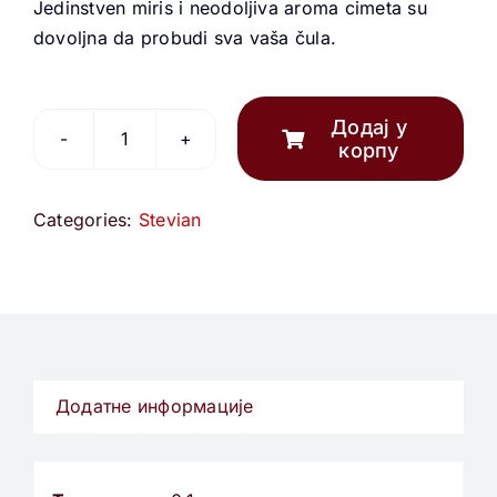
Jedinstven miris i neodoljiva aroma cimeta su
dovoljna da probudi sva vaša čula.
Додај у
корпу
Stevian
cimet
количина
Categories:
Stevian
Додатне информације