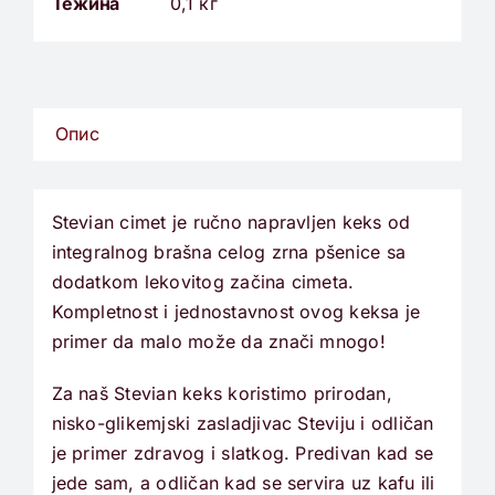
Тежина
0,1 кг
Опис
Stevian cimet je ručno napravljen keks od
integralnog brašna celog zrna pšenice sa
dodatkom lekovitog začina cimeta.
Kompletnost i jednostavnost ovog keksa je
primer da malo može da znači mnogo!
Za naš Stevian keks koristimo prirodan,
nisko-glikemjski zasladjivac Steviju i odličan
je primer zdravog i slatkog. Predivan kad se
jede sam, a odličan kad se servira uz kafu ili