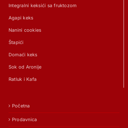
Integralni keksići sa fruktozom
Agapi keks
Nanini cookies
Štapići
Domaći keks
Sok od Aronije
Ratluk i Kafa
Početna
Prodavnica