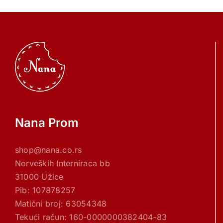
Nana Prom
shop@nana.co.rs
Norveških Interniraca bb
31000 Užice
Pib: 107878257
Matični broj: 63054348
Tekući račun: 160-0000000382404-83