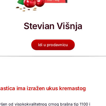
Stevian Višnja
Idi u prodavnicu
lastica ima izražen ukus kremastog
vljen od visokokvalitetnog crnog brašna tip 1100 i