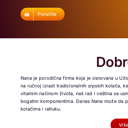
Poručite
Dobr
Nana je porodična firma koja je osnovana u Užic
na ručnoj izradi tradicionalnih srpskih kolača, ke
vitalnim načinom života, naš rad i veština se us
bogatim komponentima. Danas Nana može da pon
kolačima i ratluku.
Viš