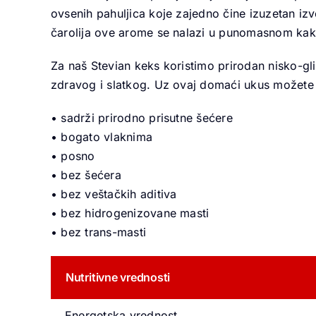
ovsenih pahuljica koje zajedno čine izuzetan izvo
čarolija ove arome se nalazi u punomasnom kak
Za naš Stevian keks koristimo prirodan nisko-gli
zdravog i slatkog. Uz ovaj domaći ukus možete s
• sadrži prirodno prisutne šećere
•
bogato vlaknima
•
posno
•
bez šećera
•
bez veštačkih aditiva
•
bez hidrogenizovane masti
•
bez trans-masti
Nutritivne vrednosti
Energetska vrednost