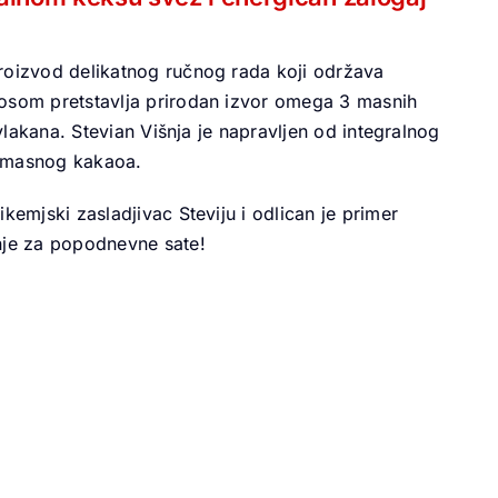
proizvod delikatnog ručnog rada koji održava
kosom pretstavlja prirodan izvor omega 3 masnih
 vlakana. Stevian Višnja je napravljen od integralnog
nomasnog kakaoa.
kemjski zasladjivac Steviju i odlican je primer
enje za popodnevne sate!