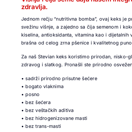
zdravlja.
Jednom rečju “nutritivna bomba”, ovaj keks je 
svežinu višnje, a zajedno sa čija semenom i ko
kiselina, antioksidanta, vitamina kao i dijetalnih
brašna od celog zrna pšenice i kvalitetnog pu
Za naš Stevian keks koristimo prirodan, nisko-gli
zdravog i slatkog. Pronašli ste prirodno osvež
• sadrži prirodno prisutne šećere
•
bogato vlaknima
•
posno
•
bez šećera
•
bez veštačkih aditiva
•
bez hidrogenizovane masti
•
bez trans-masti