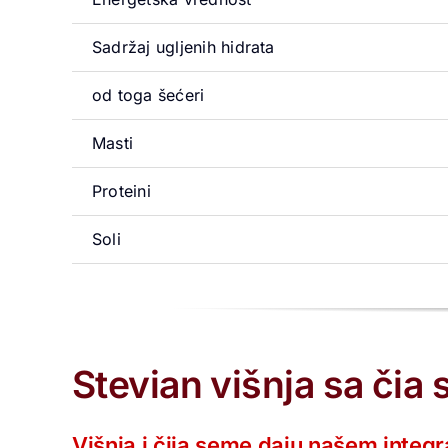
Sadržaj ugljenih hidrata
od toga šećeri
Masti
Proteini
Soli
Stevian višnja sa či
Višnja i čija seme daju našem integ