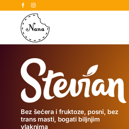
Skip
Facebook
Instagram
to
content
Bez šećera i fruktoze, posni, bez
trans masti, bogati biljnjim
vlaknima