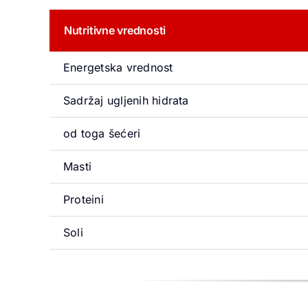
Nutritivne vrednosti
Energetska vrednost
Sadržaj ugljenih hidrata
od toga šećeri
Masti
Proteini
Soli