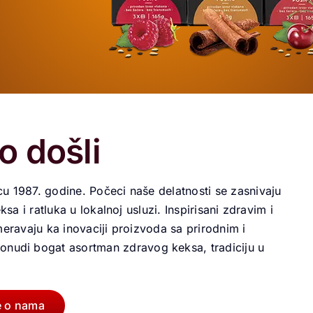
o došli
u 1987. godine. Počeci naše delatnosti se zasnivaju
ksa i ratluka u lokalnoj usluzi. Inspirisani zdravim i
meravaju ka inovaciji proizvoda sa prirodnim i
udi bogat asortman zdravog keksa, tradiciju u
e o nama