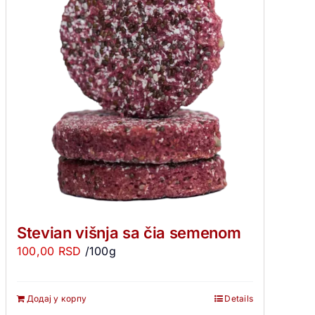
Stevian višnja sa čia semenom
100,00
RSD
/100g
Додај у корпу
Details