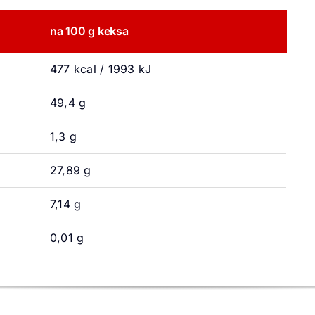
na 100 g keksa
477 kcal / 1993 kJ
49,4 g
1,3 g
27,89 g
7,14 g
0,01 g