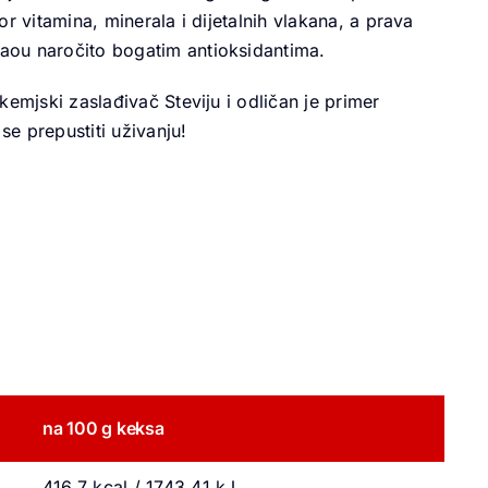
r vitamina, minerala i dijetalnih vlakana, a prava
aou naročito bogatim antioksidantima.
kemjski zaslađivač Steviju i odličan je primer
e prepustiti uživanju!
na 100 g keksa
416,7 kcal / 1743,41 kJ