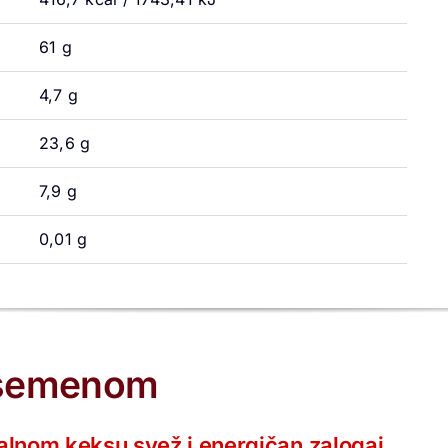
61 g
4,7 g
23,6 g
7,9 g
0,01 g
a semenom
ralnom keksu svež i energičan zalogaj