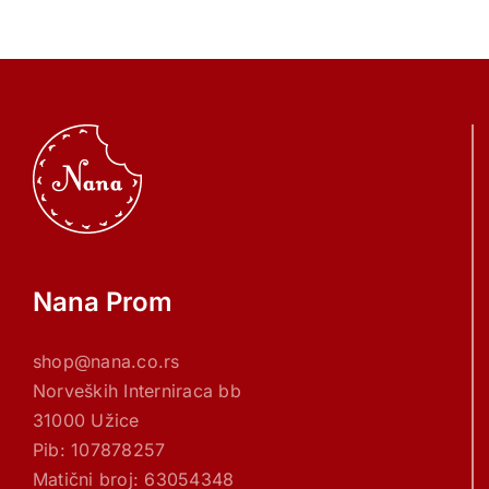
Nana Prom
shop@nana.co.rs
Norveških Interniraca bb
31000 Užice
Pib: 107878257
Matični broj: 63054348