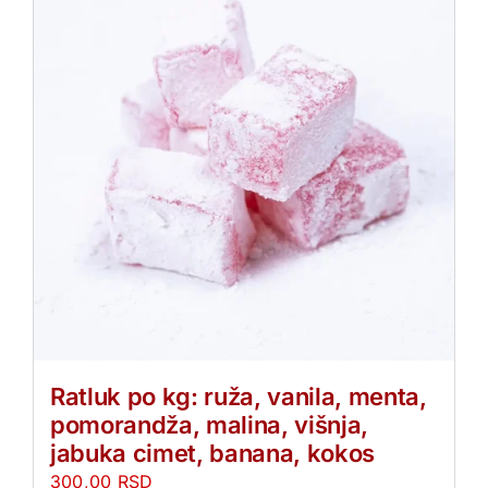
Ratluk po kg: ruža, vanila, menta,
pomorandža, malina, višnja,
jabuka cimet, banana, kokos
300,00
RSD