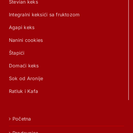
Stevian keks
Integralni keksići sa fruktozom
Agapi keks
Nanini cookies
Štapići
Domaći keks
Sok od Aronije
Ratluk i Kafa
Početna