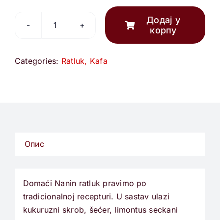
Додај у
корпу
Ratluk
Orah
400g
Categories:
Ratluk, Kafa
количина
Опис
Domaći Nanin ratluk pravimo po
tradicionalnoj recepturi. U sastav ulazi
kukuruzni skrob, šećer, limontus seckani