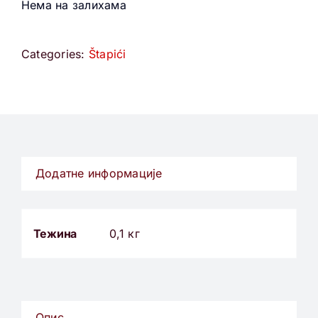
Нема на залихама
Categories:
Štapići
Додатне информације
Тежина
0,1 кг
Опис