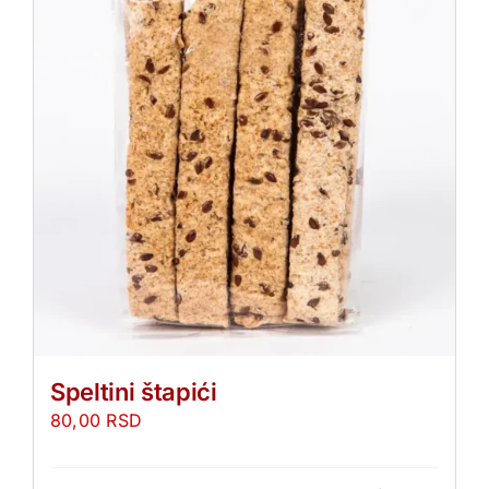
Speltini štapići
80,00
RSD