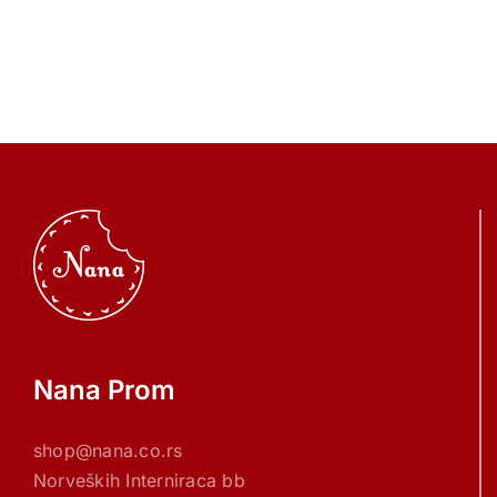
Nana Prom
shop@nana.co.rs
Norveških Interniraca bb