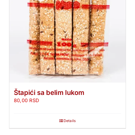
Štapići sa belim lukom
80,00
RSD
Details