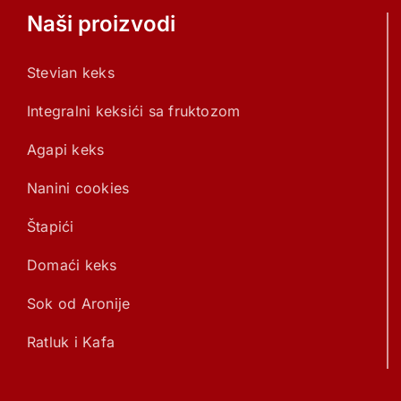
Naši proizvodi
Stevian keks
Integralni keksići sa fruktozom
Agapi keks
Nanini cookies
Štapići
Domaći keks
Sok od Aronije
Ratluk i Kafa