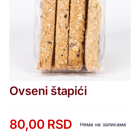
Ovseni štapići
80,00
RSD
Нема на залихама