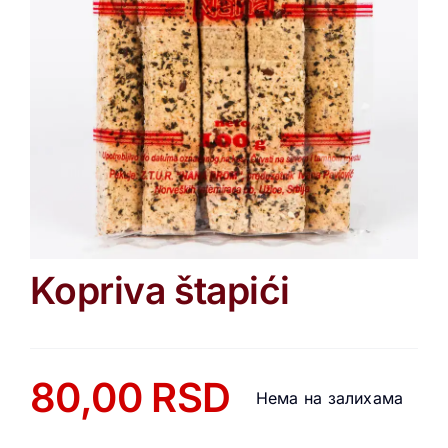
Kopriva štapići
80,00
RSD
Нема на залихама