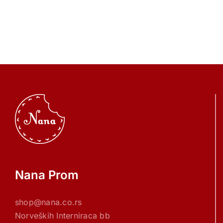
Nana Prom
shop@nana.co.rs
Norveških Interniraca bb