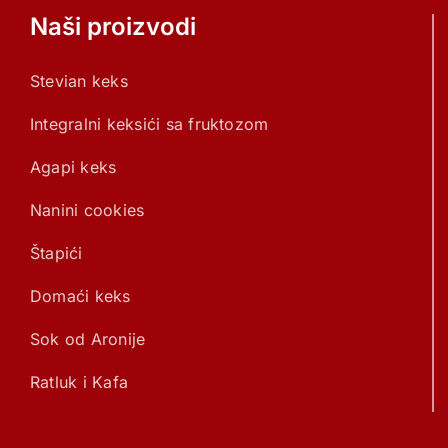
Naši proizvodi
Stevian keks
Integralni keksići sa fruktozom
Agapi keks
Nanini cookies
Štapići
Domaći keks
Sok od Aronije
Ratluk i Kafa