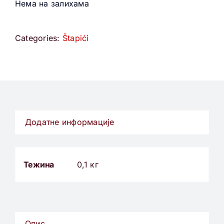
Нема на залихама
Categories:
Štapići
Додатне информације
Тежина
0,1 кг
Опис