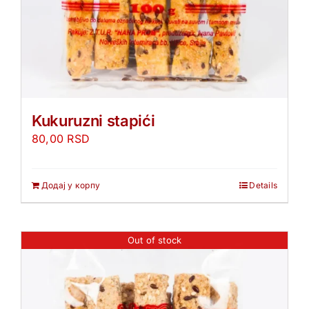
Kukuruzni stapići
80,00
RSD
Додај у корпу
Details
Out of stock