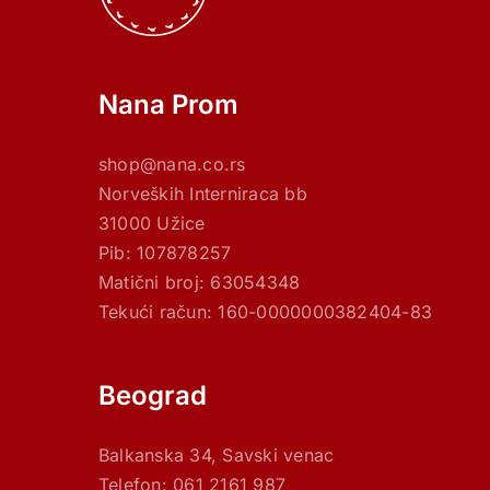
Nana Prom
shop@nana.co.rs
Norveških Interniraca bb
31000 Užice
Pib: 107878257
Matični broj: 63054348
Tekući račun: 160-0000000382404-83
Beograd
Balkanska 34, Savski venac
Telefon: 061 2161 987