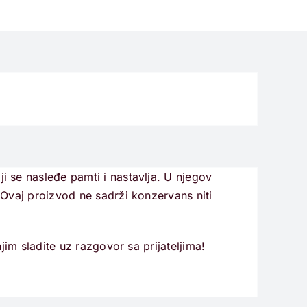
i se nasleđe pamti i nastavlja. U njegov
. Ovaj proizvod ne sadrži konzervans niti
njim sladite uz razgovor sa prijateljima!