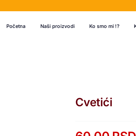
Početna
Naši proizvodi
Ko smo mi !?
Cvetići