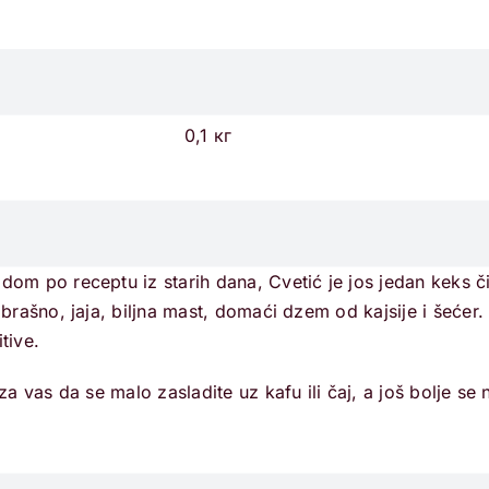
0,1 кг
om po receptu iz starih dana, Cvetić je jos jedan keks čij
 brašno, jaja, biljna mast, domaći dzem od kajsije i šećer
tive.
 za vas da se malo zasladite uz kafu ili čaj, a još bolje se 