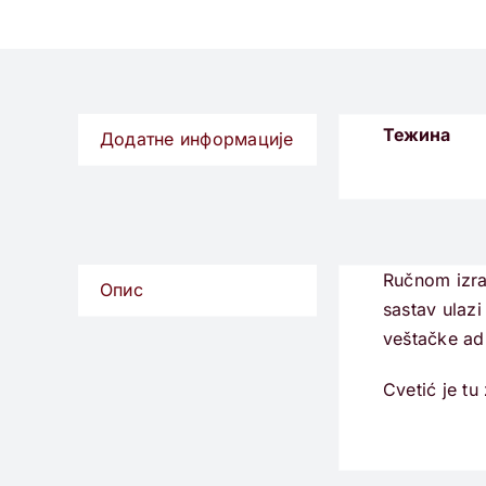
Тежина
Додатне информације
Ručnom izrad
Опис
sastav ulazi
veštačke adi
Cvetić je tu