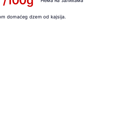
D
/100g
Нема на залихама
ilom domaćeg dzem od kajsija.