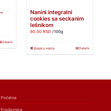
Nanini integralni
–
cookies sa seckanim
lešnikom
80,00
RSD
/100g
Details
Додај у корпу
Details
Početna
Prodavnica