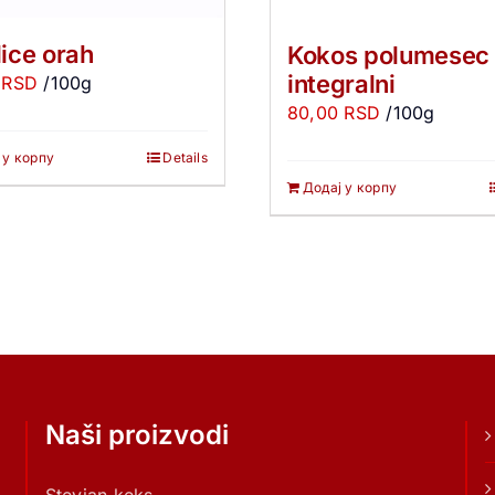
lice orah
Kokos polumesec 
integralni
0
RSD
/100g
80,00
RSD
/100g
 у корпу
Details
Додај у корпу
Naši proizvodi