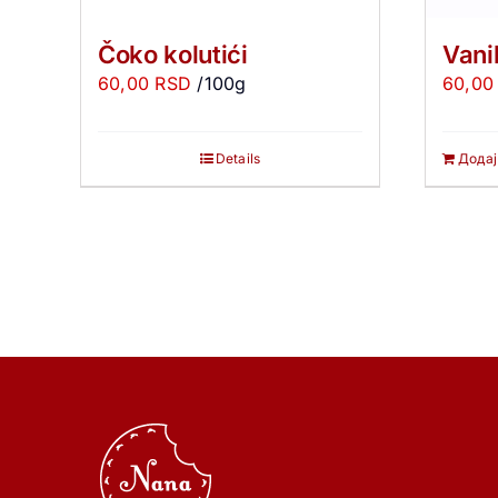
Čoko kolutići
Vani
60,00
RSD
/100g
60,0
Details
Додај