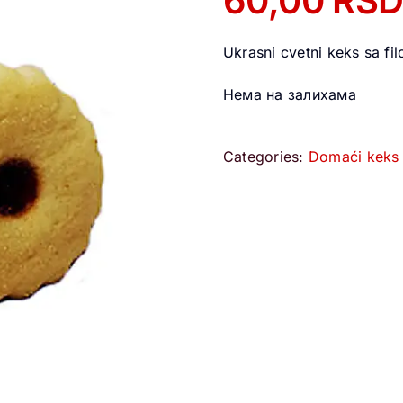
60,00
RS
Ukrasni cvetni keks sa f
Нема на залихама
Categories:
Domaći keks