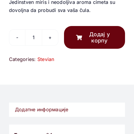
Jedinstven miris i neodoljiva aroma cimeta su
dovoljna da probudi sva vaša čula.
Додај у
корпу
Stevian
cimet
количина
Categories:
Stevian
Додатне информације