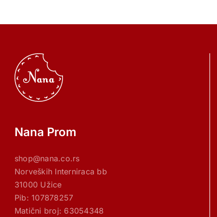
Nana Prom
shop@nana.co.rs
Norveških Interniraca bb
31000 Užice
Pib: 107878257
Matični broj: 63054348