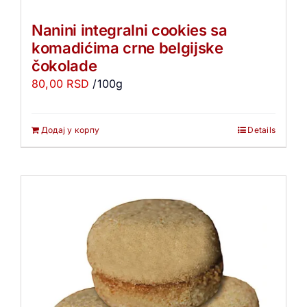
Nanini integralni cookies sa
komadićima crne belgijske
čokolade
80,00
RSD
/100g
Додај у корпу
Details