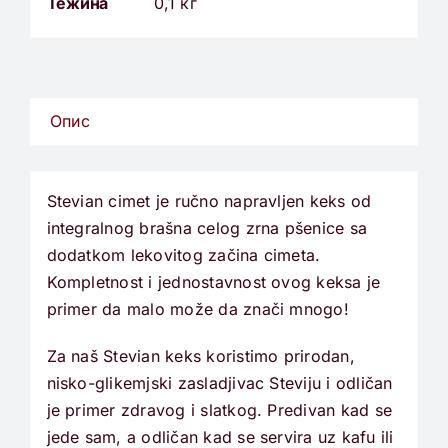
Тежина
0,1 кг
Опис
Stevian cimet je ručno napravljen keks od
integralnog brašna celog zrna pšenice sa
dodatkom lekovitog začina cimeta.
Kompletnost i jednostavnost ovog keksa je
primer da malo može da znači mnogo!
Za naš Stevian keks koristimo prirodan,
nisko-glikemjski zasladjivac Steviju i odličan
je primer zdravog i slatkog. Predivan kad se
jede sam, a odličan kad se servira uz kafu ili