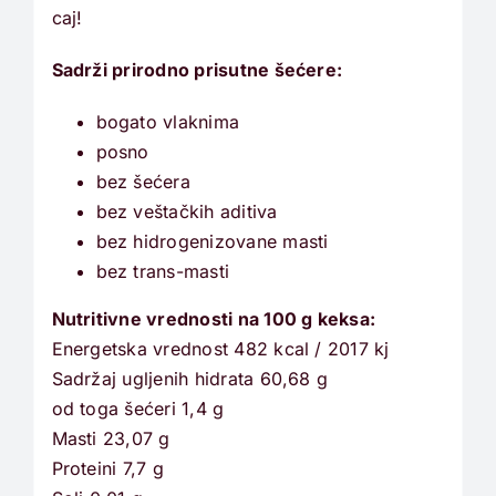
caj!
Sadrži prirodno prisutne šećere:
bogato vlaknima
posno
bez šećera
bez veštačkih aditiva
bez hidrogenizovane masti
bez trans-masti
Nutritivne vrednosti na 100 g keksa:
Energetska vrednost 482 kcal / 2017 kj
Sadržaj ugljenih hidrata 60,68 g
od toga šećeri 1,4 g
Masti 23,07 g
Proteini 7,7 g