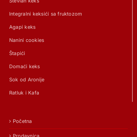
Stevian keks
Integralni keksići sa fruktozom
Agapi keks
Nanini cookies
Štapići
Domaći keks
Sok od Aronije
Ratluk i Kafa
Početna
Prodavnica