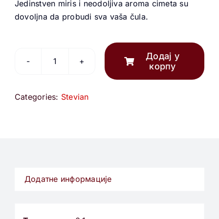
Jedinstven miris i neodoljiva aroma cimeta su
dovoljna da probudi sva vaša čula.
Додај у
корпу
Stevian
cimet
количина
Categories:
Stevian
Додатне информације