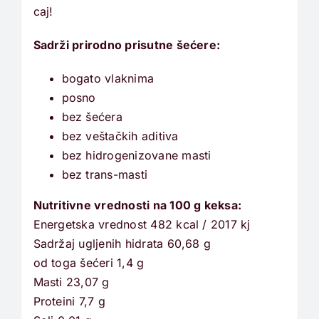
caj!
Sadrži prirodno prisutne šećere:
bogato vlaknima
posno
bez šećera
bez veštačkih aditiva
bez hidrogenizovane masti
bez trans-masti
Nutritivne vrednosti na 100 g keksa:
Energetska vrednost 482 kcal / 2017 kj
Sadržaj ugljenih hidrata 60,68 g
od toga šećeri 1,4 g
Masti 23,07 g
Proteini 7,7 g