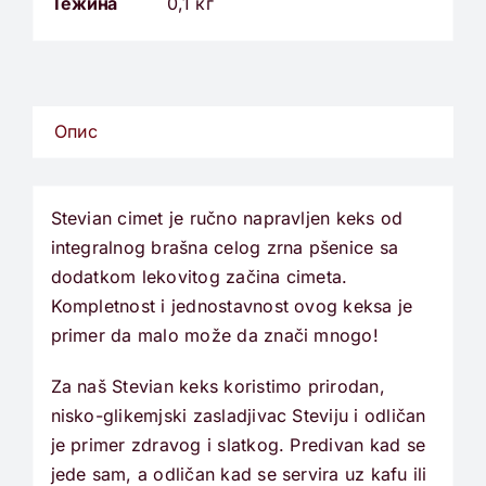
Тежина
0,1 кг
Опис
Stevian cimet je ručno napravljen keks od
integralnog brašna celog zrna pšenice sa
dodatkom lekovitog začina cimeta.
Kompletnost i jednostavnost ovog keksa je
primer da malo može da znači mnogo!
Za naš Stevian keks koristimo prirodan,
nisko-glikemjski zasladjivac Steviju i odličan
je primer zdravog i slatkog. Predivan kad se
jede sam, a odličan kad se servira uz kafu ili