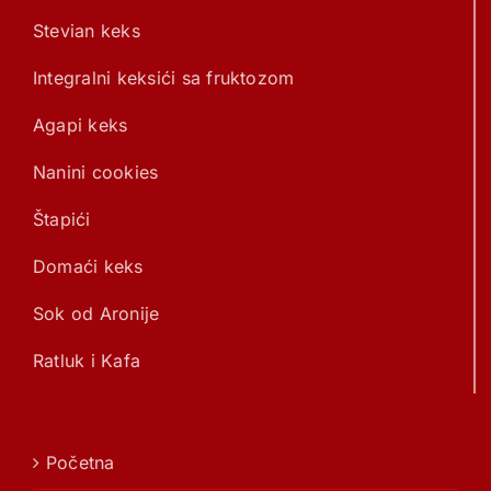
Stevian keks
Integralni keksići sa fruktozom
Agapi keks
Nanini cookies
Štapići
Domaći keks
Sok od Aronije
Ratluk i Kafa
Početna