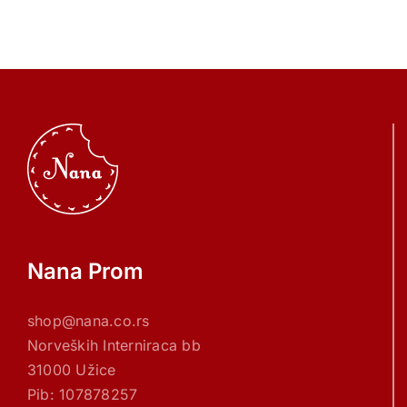
Nana Prom
shop@nana.co.rs
Norveških Interniraca bb
31000 Užice
Pib: 107878257