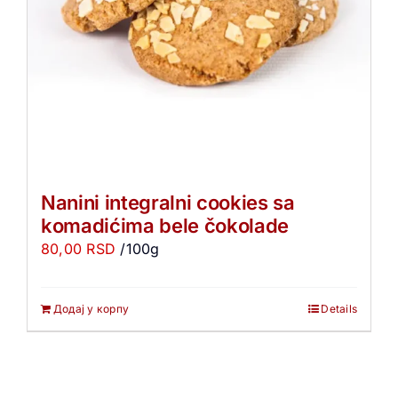
Nanini integralni cookies sa
komadićima bele čokolade
80,00
RSD
/100g
Додај у корпу
Details