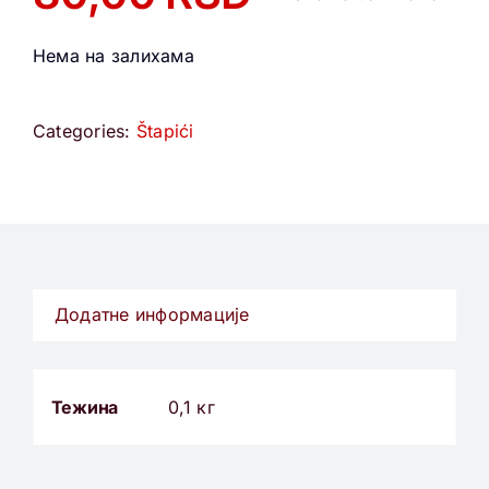
Нема на залихама
Categories:
Štapići
Додатне информације
Тежина
0,1 кг