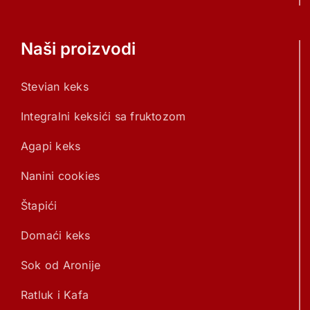
Naši proizvodi
Stevian keks
Integralni keksići sa fruktozom
Agapi keks
Nanini cookies
Štapići
Domaći keks
Sok od Aronije
Ratluk i Kafa