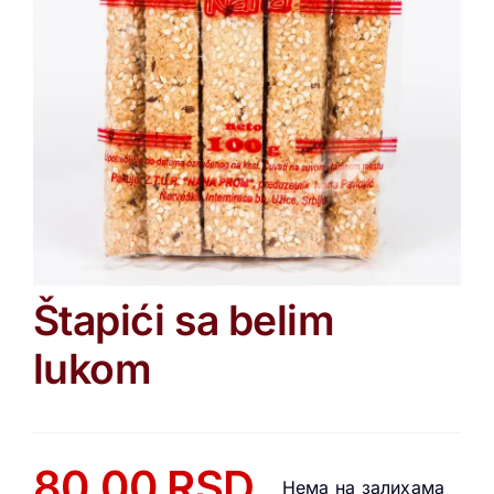
Štapići sa belim
lukom
80,00
RSD
Нема на залихама