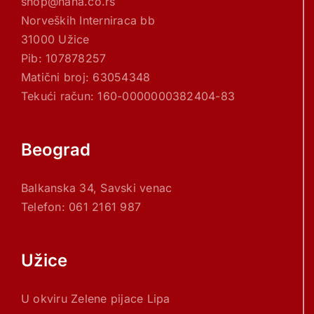
shop@nana.co.rs
Norveških Interniraca bb
31000 Užice
Pib: 107878257
Matični broj: 63054348
Tekući račun: 160-0000000382404-83
Beograd
Balkanska 34, Savski venac
Telefon: 061 2161 987
Užice
U okviru Zelene pijace Lipa