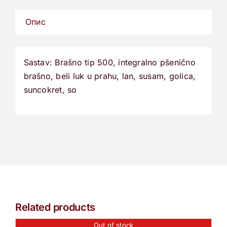
Опис
Sastav: Brašno tip 500, integralno pšenično
brašno, beli luk u prahu, lan, susam, golica,
suncokret, so
Related products
Out of stock